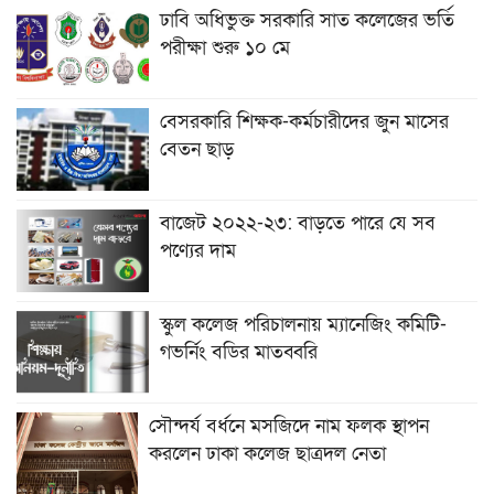
ঢাবি অধিভুক্ত সরকারি সাত কলেজের ভর্তি
পরীক্ষা শুরু ১০ মে
বেসরকারি শিক্ষক-কর্মচারীদের জুন মাসের
বেতন ছাড়
বাজেট ২০২২-২৩: বাড়তে পারে যে সব
পণ্যের দাম
স্কুল কলেজ পরিচালনায় ম্যানেজিং কমিটি-
গভর্নিং বডির মাতব্বরি
সৌন্দর্য বর্ধনে মসজিদে নাম ফলক স্থাপন
করলেন ঢাকা কলেজ ছাত্রদল নেতা