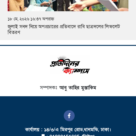
১৮ মে, ২০২৬ ১৬:৩৭ অপরাহ্ন
জুলাই সনদ নিয়ে অপপ্রচারের প্রতিবাদে রাবি ছাত্রদলের লিফলেট
বিতরণ
সম্পাদকঃ
আবু তাহির মুস্তাকিম
কার্যালয় : ১৪/৩/এ মিরপুর রোড,ধানমন্ডি, ঢাকা।