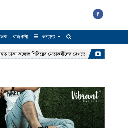
াতিক
রাজধানী
অন্যান্য
কলেজ শিবিরের নেতাকর্মীদের দেখতে হাসপাতালে জামায়াত আমির