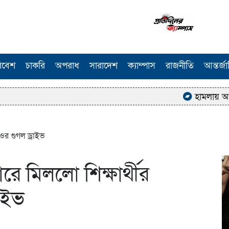
িবেশ
চাকরি
অপরাধ
সারাদেশ
ক্যাম্পাস
রাজনীতি
আন্তর্জ
হামলায় আহত ঢাকা 
িওর গুগল ড্রাইভ
রে মিললো শিক্ষার্থীর
রাইভ