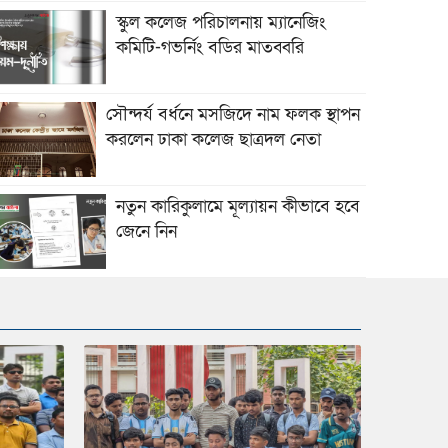
স্কুল কলেজ পরিচালনায় ম্যানেজিং
কমিটি-গভর্নিং বডির মাতব্বরি
সৌন্দর্য বর্ধনে মসজিদে নাম ফলক স্থাপন
করলেন ঢাকা কলেজ ছাত্রদল নেতা
নতুন কারিকুলামে মূল্যায়ন কীভাবে হবে
জেনে নিন