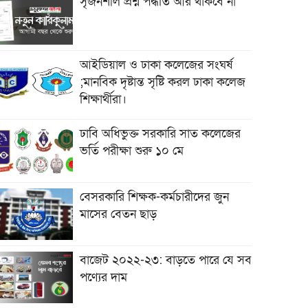
সৃজনশীল প্রশ্ন পদ্ধতি আর থাকবে না
আইডিয়াল ও ঢাকা কলেজের সংঘর্ষ
;মানবিক দৃষ্টান্ত সৃষ্টি করল ঢাকা কলেজ
শিক্ষার্থীরা।
ঢাবি অধিভুক্ত সরকারি সাত কলেজের
ভর্তি পরীক্ষা শুরু ১০ মে
বেসরকারি শিক্ষক-কর্মচারীদের জুন
মাসের বেতন ছাড়
বাজেট ২০২২-২৩: বাড়তে পারে যে সব
পণ্যের দাম