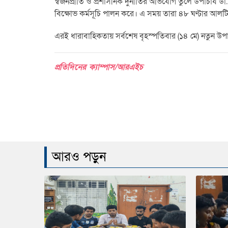
স্বজনপ্রীতি ও প্রশাসনিক দুর্নীতির অভিযোগ তুলে উপাচার্য 
বিক্ষোভ কর্মসূচি পালন করে। এ সময় তারা ৪৮ ঘণ্টার আলট
‎এরই ধারাবাহিকতায় সর্বশেষ বৃহস্পতিবার (১৪ মে) নতুন উপা
প্রতিদিনের ক্যাম্পাস/আরএইচ
আরও পড়ুন