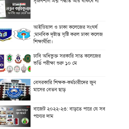
সৃজনশীল প্রশ্ন পদ্ধতি আর থাকবে না
আইডিয়াল ও ঢাকা কলেজের সংঘর্ষ
;মানবিক দৃষ্টান্ত সৃষ্টি করল ঢাকা কলেজ
শিক্ষার্থীরা।
ঢাবি অধিভুক্ত সরকারি সাত কলেজের
ভর্তি পরীক্ষা শুরু ১০ মে
বেসরকারি শিক্ষক-কর্মচারীদের জুন
মাসের বেতন ছাড়
বাজেট ২০২২-২৩: বাড়তে পারে যে সব
পণ্যের দাম