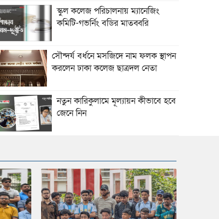
স্কুল কলেজ পরিচালনায় ম্যানেজিং
কমিটি-গভর্নিং বডির মাতব্বরি
সৌন্দর্য বর্ধনে মসজিদে নাম ফলক স্থাপন
করলেন ঢাকা কলেজ ছাত্রদল নেতা
নতুন কারিকুলামে মূল্যায়ন কীভাবে হবে
জেনে নিন