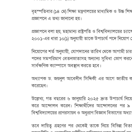
‎বৃহস্পতিবার (১৪ মে) শিক্ষা মন্ত্রণালয়ের মাধ্যমিক ও উচ্চ শি
প্রজ্ঞাপনে এ তথ্য জানানো হয়।
‎প্রজ্ঞাপনে বলা হয়, মহামান্য রাষ্ট্রপতি ও বিশ্ববিদ্যালয়ের চ্
২০০১-এর ধারা ১০(১) অনুযায়ী তাকে উপাচার্য পদে নিয়োগ দ
‎নিয়োগের শর্ত অনুযায়ী, যোগদানের তারিখ থেকে আগামী চার
পদের সমপরিমাণ বেতনভাতাসহ অন্যান্য সুবিধা ভোগ করবেন। এ
সার্বক্ষণিক ক্যাম্পাসে অবস্থান করতে হবে।
‎অধ্যাপক ড. জয়নুল আবেদীন সিদ্দিকী এর আগে জাতীয় কবি
করেছেন।
‎‎উল্লেখ্য, গত বছরের ৬ জানুয়ারি ২০২৫ দ্রুত উপাচার্য নিয
করে আন্দোলন করেন। শিক্ষার্থীদের আন্দোলনের পর ৯ জান
বিশ্ববিদ্যালয়ের প্রাণরসায়ন ও অনুপ্রাণ বিজ্ঞান বিভাগের অ
‎তবে দায়িত্ব গ্রহণের পর থেকেই তাকে নিয়ে বিভিন্ন বিতর্