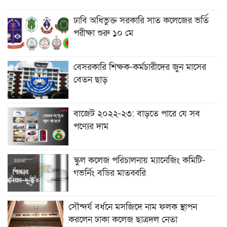
ঢাবি অধিভুক্ত সরকারি সাত কলেজের ভর্তি
পরীক্ষা শুরু ১০ মে
বেসরকারি শিক্ষক-কর্মচারীদের জুন মাসের
বেতন ছাড়
বাজেট ২০২২-২৩: বাড়তে পারে যে সব
পণ্যের দাম
স্কুল কলেজ পরিচালনায় ম্যানেজিং কমিটি-
গভর্নিং বডির মাতব্বরি
সৌন্দর্য বর্ধনে মসজিদে নাম ফলক স্থাপন
করলেন ঢাকা কলেজ ছাত্রদল নেতা