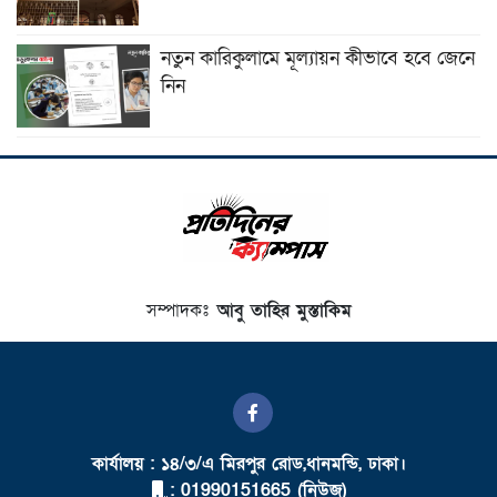
নতুন কারিকুলামে মূল্যায়ন কীভাবে হবে জেনে
নিন
সম্পাদকঃ
আবু তাহির মুস্তাকিম
কার্যালয় : ১৪/৩/এ মিরপুর রোড,ধানমন্ডি, ঢাকা।
: 01990151665 (নিউজ)