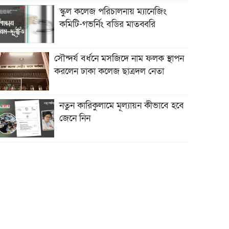
স্কুল কলেজ পরিচালনায় ম্যানেজিং
কমিটি-গভর্নিং বডির মাতব্বরি
সৌন্দর্য বর্ধনে মসজিদে নাম ফলক স্থাপন
করলেন ঢাকা কলেজ ছাত্রদল নেতা
নতুন কারিকুলামে মূল্যায়ন কীভাবে হবে
জেনে নিন