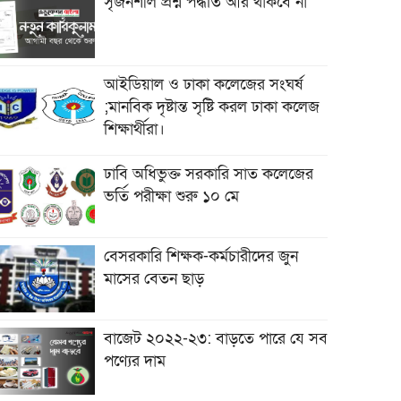
সৃজনশীল প্রশ্ন পদ্ধতি আর থাকবে না
আইডিয়াল ও ঢাকা কলেজের সংঘর্ষ
;মানবিক দৃষ্টান্ত সৃষ্টি করল ঢাকা কলেজ
শিক্ষার্থীরা।
ঢাবি অধিভুক্ত সরকারি সাত কলেজের
ভর্তি পরীক্ষা শুরু ১০ মে
বেসরকারি শিক্ষক-কর্মচারীদের জুন
মাসের বেতন ছাড়
বাজেট ২০২২-২৩: বাড়তে পারে যে সব
পণ্যের দাম