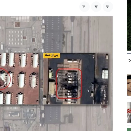
ফ
ফ+
ফ-