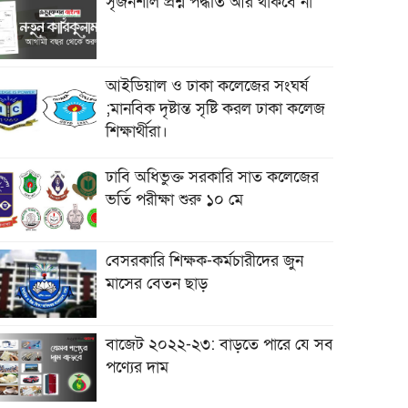
সৃজনশীল প্রশ্ন পদ্ধতি আর থাকবে না
আইডিয়াল ও ঢাকা কলেজের সংঘর্ষ
;মানবিক দৃষ্টান্ত সৃষ্টি করল ঢাকা কলেজ
শিক্ষার্থীরা।
ঢাবি অধিভুক্ত সরকারি সাত কলেজের
ভর্তি পরীক্ষা শুরু ১০ মে
বেসরকারি শিক্ষক-কর্মচারীদের জুন
মাসের বেতন ছাড়
বাজেট ২০২২-২৩: বাড়তে পারে যে সব
পণ্যের দাম