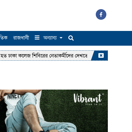
াতিক
রাজধানী
অন্যান্য
কলেজ শিবিরের নেতাকর্মীদের দেখতে হাসপাতালে জামায়াত আমির