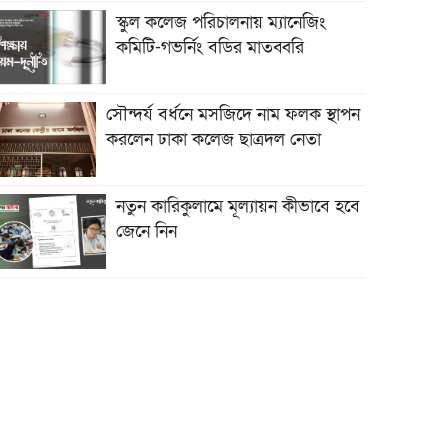
স্কুল কলেজ পরিচালনায় ম্যানেজিং
কমিটি-গভর্নিং বডির মাতব্বরি
সৌন্দর্য বর্ধনে মসজিদে নাম ফলক স্থাপন
করলেন ঢাকা কলেজ ছাত্রদল নেতা
নতুন কারিকুলামে মূল্যায়ন কীভাবে হবে
জেনে নিন