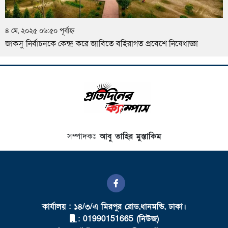
৪ মে, ২০২৫ ০৬:৫০ পূর্বাহ্ন
জাকসু নির্বাচনকে কেন্দ্র করে জাবিতে বহিরাগত প্রবেশে নিষেধাজ্ঞা
সম্পাদকঃ
আবু তাহির মুস্তাকিম
কার্যালয় : ১৪/৩/এ মিরপুর রোড,ধানমন্ডি, ঢাকা।
: 01990151665 (নিউজ)