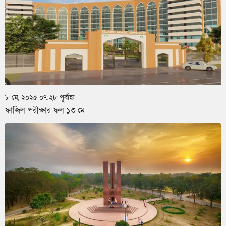
৮ মে, ২০২৫ ০৭:২৮ পূর্বাহ্ন
ফাজিল পরীক্ষার ফল ১৩ মে