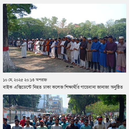
১০ মে, ২০২৫ ২০:১৩ অপরাহ্ন
বাইক এক্সিডেন্টে নিহত ঢাকা কলেজ শিক্ষার্থীর গায়েবানা জানাজা অনুষ্ঠিত