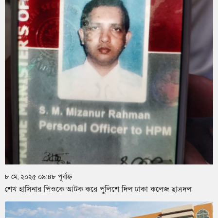
৮ মে, ২০২৫ ০৯:৪৮ পূর্বাহ্ন
শেখ হাসিনার পিওকে আটক করে পুলিশে দিল ঢাকা কলেজ ছাত্রদল