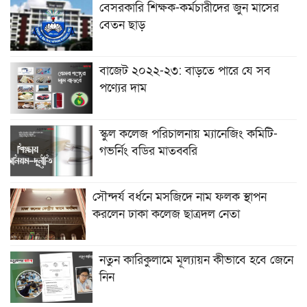
বেসরকারি শিক্ষক-কর্মচারীদের জুন মাসের
বেতন ছাড়
বাজেট ২০২২-২৩: বাড়তে পারে যে সব
পণ্যের দাম
স্কুল কলেজ পরিচালনায় ম্যানেজিং কমিটি-
গভর্নিং বডির মাতব্বরি
সৌন্দর্য বর্ধনে মসজিদে নাম ফলক স্থাপন
করলেন ঢাকা কলেজ ছাত্রদল নেতা
নতুন কারিকুলামে মূল্যায়ন কীভাবে হবে জেনে
নিন