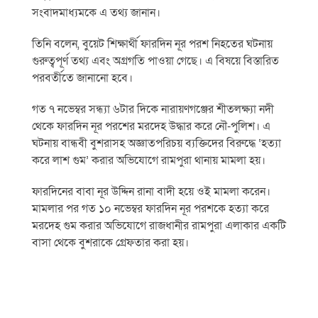
সংবাদমাধ্যমকে এ তথ্য জানান।
তিনি বলেন, বুয়েট শিক্ষার্থী ফারদিন নূর পরশ নিহতের ঘটনায়
গুরুত্বপূর্ণ তথ্য এবং অগ্রগতি পাওয়া গেছে। এ বিষয়ে বিস্তারিত
পরবর্তীতে জানানো হবে।
গত ৭ নভেম্বর সন্ধ্যা ৬টার দিকে নারায়ণগঞ্জের শীতলক্ষ্যা নদী
থেকে ফারদিন নূর পরশের মরদেহ উদ্ধার করে নৌ-পুলিশ। এ
ঘটনায় বান্ধবী বুশরাসহ অজ্ঞাতপরিচয় ব্যক্তিদের বিরুদ্ধে ‘হত্যা
করে লাশ গুম’ করার অভিযোগে রামপুরা থানায় মামলা হয়।
ফারদিনের বাবা নূর উদ্দিন রানা বাদী হয়ে ওই মামলা করেন।
মামলার পর গত ১০ নভেম্বর ফারদিন নূর পরশকে হত্যা করে
মরদেহ গুম করার অভিযোগে রাজধানীর রামপুরা এলাকার একটি
বাসা থেকে বুশরাকে গ্রেফতার করা হয়।